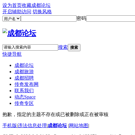
设为首页
收藏成都论坛
开启辅助访问
切换风格
密码
搜索
搜索
快捷导航
成都论坛
成都旅游
成都招聘
传奇发布网
联系我们
动态
Space
传奇专区
抱歉，指定的主题不存在或已被删除或正在被审核
手机版
|
违法信息处理
|
成都论坛
|
网站地图
|