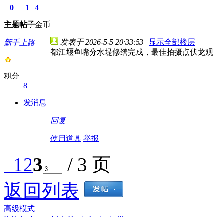
0
1
4
主题
帖子
金币
发表于 2026-5-5 20:33:53
|
显示全部楼层
新手上路
都江堰鱼嘴分水堤修缮完成，最佳拍摄点伏龙观
积分
8
发消息
回复
使用道具
举报
1
2
3
/ 3 页
返回列表
高级模式