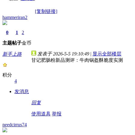
[复制链接]
hammeriran2
0
1
2
主题
帖子
金币
发表于 2026-5-5 19:10:49
|
显示全部楼层
新手上路
甘记肥肠粉新品测评：牛肉锅盔酥脆度实测
积分
4
发消息
回复
使用道具
举报
needcirrus74