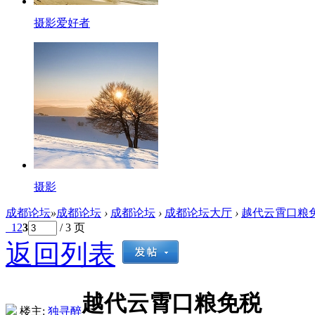
摄影爱好者
摄影
成都论坛
»
成都论坛
›
成都论坛
›
成都论坛大厅
›
越代云霄口粮
1
2
3
/ 3 页
返回列表
越代云霄口粮免税
楼主:
独寻醉