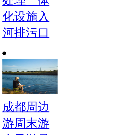
处理一体
化设施入
河排污口
成都周边
游周末游