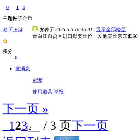
0
1
4
主题
帖子
金币
发表于 2026-5-5 16:45:01
|
显示全部楼层
新手上路
青白江自贸区进口母婴比价：爱他美比京东低60
积分
8
发消息
回复
使用道具
举报
下一页 »
1
2
3
/ 3 页
下一页