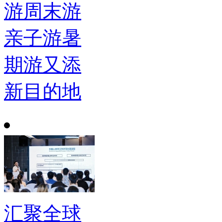
游周末游
亲子游暑
期游又添
新目的地
汇聚全球