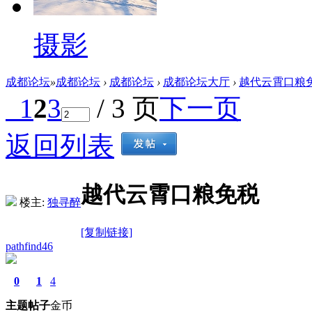
摄影
成都论坛
»
成都论坛
›
成都论坛
›
成都论坛大厅
›
越代云霄口粮
1
2
3
/ 3 页
下一页
返回列表
越代云霄口粮免税
楼主:
独寻醉
[复制链接]
pathfind46
0
1
4
主题
帖子
金币