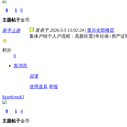
0
1
0
主题
帖子
金币
发表于 2026-5-5 13:02:24
|
显示全部楼层
新手上路
集体户转个人户流程：高新区需1年社保+房产证
积分
0
发消息
回复
使用道具
举报
lizardcrush3
0
1
4
主题
帖子
金币