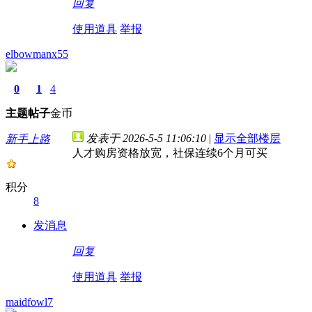
回复
使用道具
举报
elbowmanx55
0
1
4
主题
帖子
金币
发表于 2026-5-5 11:06:10
|
显示全部楼层
新手上路
人才购房资格放宽，社保连续6个月可买
积分
8
发消息
回复
使用道具
举报
maidfowl7