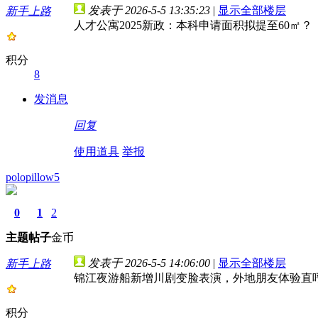
发表于 2026-5-5 13:35:23
|
显示全部楼层
新手上路
人才公寓2025新政：本科申请面积拟提至60㎡？
积分
8
发消息
回复
使用道具
举报
polopillow5
0
1
2
主题
帖子
金币
发表于 2026-5-5 14:06:00
|
显示全部楼层
新手上路
锦江夜游船新增川剧变脸表演，外地朋友体验直
积分