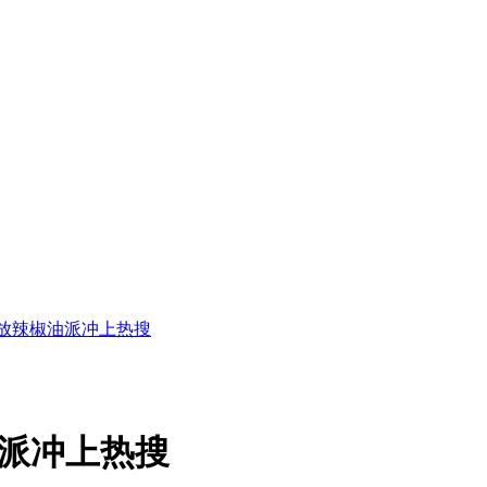
 放辣椒油派冲上热搜
油派冲上热搜