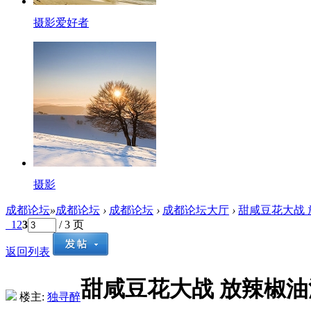
摄影爱好者
摄影
成都论坛
»
成都论坛
›
成都论坛
›
成都论坛大厅
›
甜咸豆花大战
1
2
3
/ 3 页
返回列表
甜咸豆花大战 放辣椒
楼主:
独寻醉