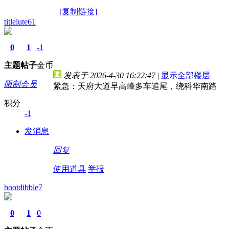
[复制链接]
titlelute61
0
1
-1
主题
帖子
金币
发表于 2026-4-30 16:22:47
|
显示全部楼层
限制会员
紧急：天府大道早高峰多车追尾，绕科华南路
积分
-1
发消息
回复
使用道具
举报
bootdibble7
0
1
0