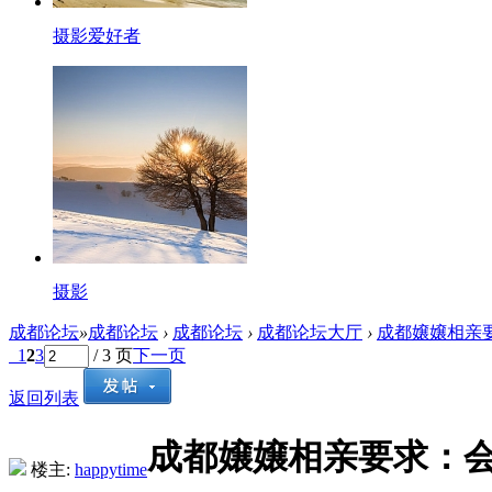
摄影爱好者
摄影
成都论坛
»
成都论坛
›
成都论坛
›
成都论坛大厅
›
成都嬢嬢相亲
1
2
3
/ 3 页
下一页
返回列表
成都嬢嬢相亲要求：
楼主:
happytime