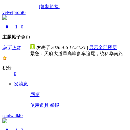
[复制链接]
velvetprofit6
0
1
0
主题
帖子
金币
发表于 2026-4-6 17:24:31
|
显示全部楼层
新手上路
紧急：天府大道早高峰多车追尾，绕科华南路
积分
0
发消息
回复
使用道具
举报
paulwall40