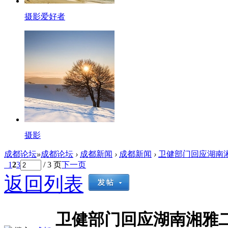
摄影爱好者
摄影
成都论坛
»
成都论坛
›
成都新闻
›
成都新闻
›
卫健部门回应湖南湘
1
2
3
/ 3 页
下一页
返回列表
卫健部门回应湖南湘雅