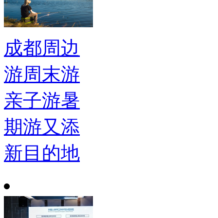
成都周边
游周末游
亲子游暑
期游又添
新目的地