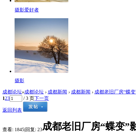
摄影爱好者
摄影
成都论坛
»
成都论坛
›
成都新闻
›
成都新闻
›
成都老旧厂房“蝶变”
1
2
3
/ 3 页
下一页
返回列表
成都老旧厂房“蝶变”
查看:
1845
|
回复:
23