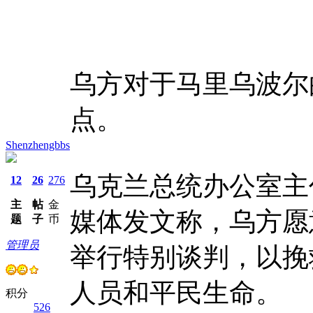
乌方对于马里乌波尔
点。
Shenzhengbbs
乌克兰总统办公室主
12
26
276
主
帖
金
媒体发文称，乌方愿
题
子
币
管理员
举行特别谈判，以挽
人员和平民生命。
积分
526