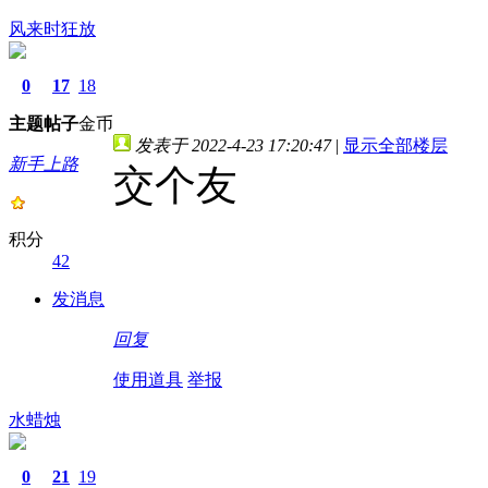
风来时狂放
0
17
18
主题
帖子
金币
发表于 2022-4-23 17:20:47
|
显示全部楼层
新手上路
交个友
积分
42
发消息
回复
使用道具
举报
水蜡烛
0
21
19