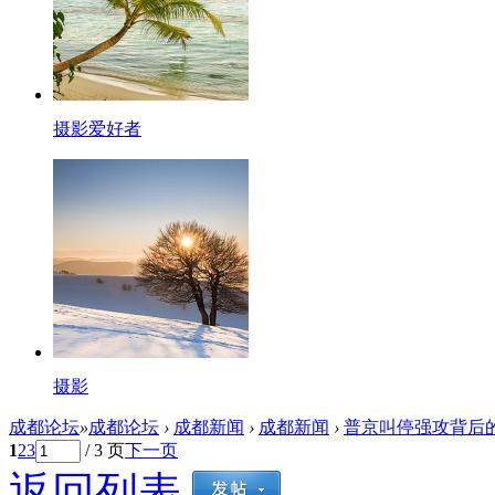
摄影爱好者
摄影
成都论坛
»
成都论坛
›
成都新闻
›
成都新闻
›
普京叫停强攻背后
1
2
3
/ 3 页
下一页
返回列表