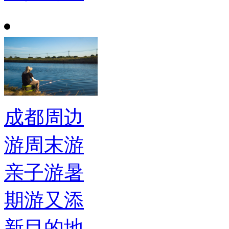
成都周边
游周末游
亲子游暑
期游又添
新目的地