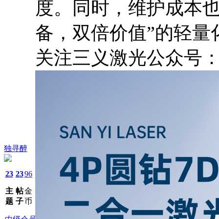
度。同时，维护成本也
备，双倍价值”的轻量
关注三义激光公众号：S
独寻醉
23
23
96
主
帖
金
题
子
币