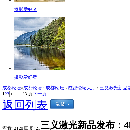
摄影爱好者
摄影爱好者
成都论坛
»
成都论坛
›
成都论坛
›
成都论坛大厅
›
三义激光新品发
1
2
3
/ 3 页
下一页
返回列表
三义激光新品发布：4
查看:
2128
|
回复:
21