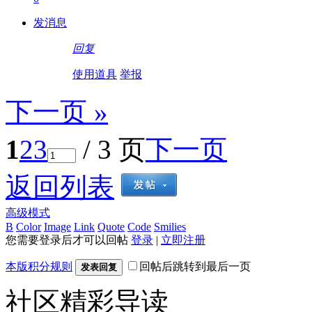
发消息
回复
使用道具
举报
下一页 »
1
2
3
/ 3 页
下一页
返回列表
高级模式
B
Color
Image
Link
Quote
Code
Smilies
您需要登录后才可以回帖
登录
|
立即注册
本版积分规则
回帖后跳转到最后一页
发表回复
社区精彩导读