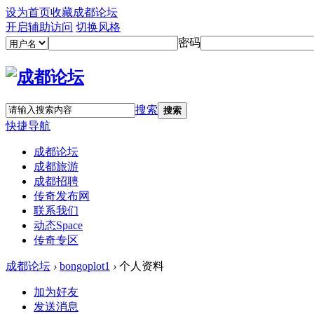
设为首页
收藏成都论坛
开启辅助访问
切换风格
密码
搜索
搜索
快捷导航
成都论坛
成都旅游
成都招聘
传奇发布网
联系我们
动态
Space
传奇专区
成都论坛
›
bongoplot1
›
个人资料
加为好友
发送消息